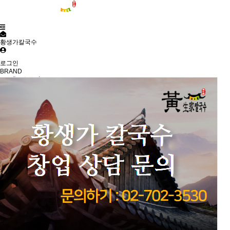
황생가칼국수
로그인
BRAND
- 브랜드스토리
- 연혁
- 오시는길
STORE
- 지점 정보
- 지점 찾기
MENU
- 전체
- 본점메뉴
- 지점메뉴
FRANCHISE
- 창업경쟁력
- 개설절차
- 인테리어
- 창업상담
CUSTOMER
- 공지사항
- 갤러리
- FAQ